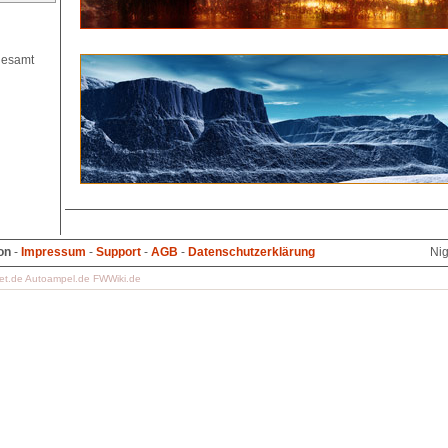
on
-
Impressum
-
Support
-
AGB
-
Datenschutzerklärung
Nig
et.de
Autoampel.de
FWWiki.de