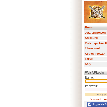
Home
Jetzt anmelden
Anleitung
Rollenspiel-Welt
Chaos-Welt
ActionFreewar
Forum
FAQ
Welt AF Login
Name:
Passwort:
Passwort verg